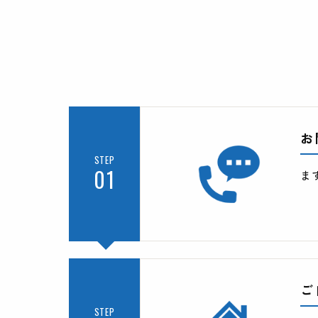
お
STEP
01
ま
ご
STEP